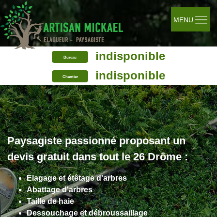
MENU
indisponible
Bureau
indisponible
Chantier
Paysagiste passionné proposant un
devis gratuit dans tout le 26 Drôme :
Elagage et étêtage d'arbres
Abattage d'arbres
Taille de haie
Dessouchage et débroussaillage