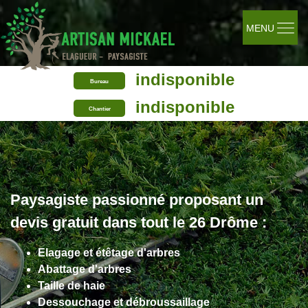
MENU
indisponible
Bureau
indisponible
Chantier
Paysagiste passionné proposant un
devis gratuit dans tout le 26 Drôme :
Elagage et étêtage d'arbres
Abattage d'arbres
Taille de haie
Dessouchage et débroussaillage