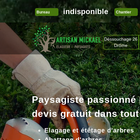
indisponible
Bureau
Chantier
Déssouchage 26
Drôme
Paysagiste passionné
devis gratuit dans tout
Elagage et étêtage d'arbres
Abattage d'arbres