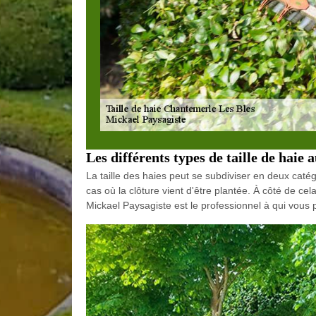
Les différents types de taille de haie 
La taille des haies peut se subdiviser en deux catégo
cas où la clôture vient d'être plantée. À côté de cela
Mickael Paysagiste est le professionnel à qui vous po