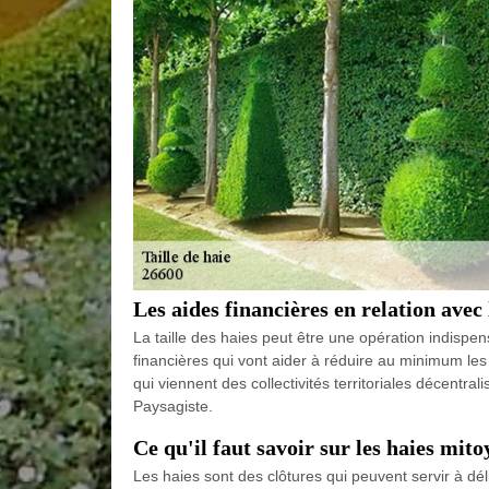
Les aides financières en relation avec l
La taille des haies peut être une opération indispen
financières qui vont aider à réduire au minimum les d
qui viennent des collectivités territoriales décentr
Paysagiste.
Ce qu'il faut savoir sur les haies mit
Les haies sont des clôtures qui peuvent servir à dél