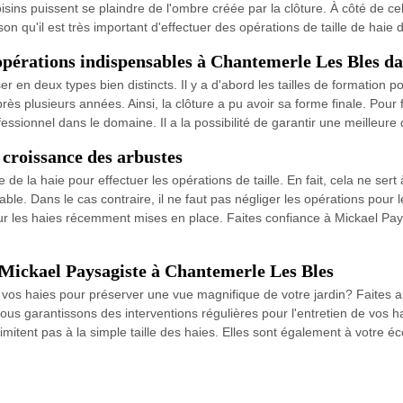
 voisins puissent se plaindre de l'ombre créée par la clôture. À côté de c
son qu'il est très important d'effectuer des opérations de taille de haie
s opérations indispensables à Chantemerle Les Bles d
r en deux types bien distincts. Il y a d'abord les tailles de formation p
après plusieurs années. Ainsi, la clôture a pu avoir sa forme finale. Pour fai
essionnel dans le domaine. Il a la possibilité de garantir une meilleure q
a croissance des arbustes
 de la haie pour effectuer les opérations de taille. En fait, cela ne sert 
able. Dans le cas contraire, il ne faut pas négliger les opérations pour
 pour les haies récemment mises en place. Faites confiance à Mickael Pays
r Mickael Paysagiste à Chantemerle Les Bles
 vos haies pour préserver une vue magnifique de votre jardin? Faites a
us garantissons des interventions régulières pour l'entretien de vos hai
limitent pas à la simple taille des haies. Elles sont également à votre 