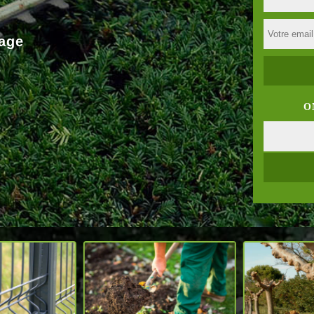
age
O