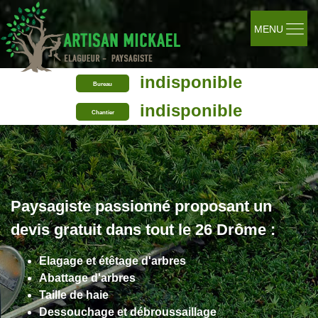
MENU
indisponible
Bureau
indisponible
Chantier
Paysagiste passionné proposant un
devis gratuit dans tout le 26 Drôme :
Elagage et étêtage d'arbres
Abattage d'arbres
Taille de haie
Dessouchage et débroussaillage