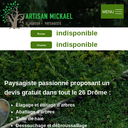
MENU
indisponible
Bureau
indisponible
Chantier
Paysagiste passionné proposant un
devis gratuit dans tout le 26 Drôme :
Elagage et étêtage d'arbres
Abattage d'arbres
Taille de haie
Dessouchage et débroussaillage