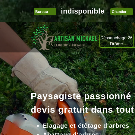
indisponible
Bureau
Chantier
Déssouchage 26
Drôme
Paysagiste passionné
devis gratuit dans tout
Elagage et étêtage d'arbres
Abattage d'arbres