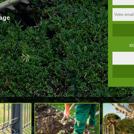
age
O