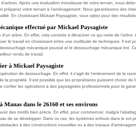
 d'arbres. Après une évaluation minutieuse de votre terrain, nous dét
 et préparez votre terrain à l'aménagement. Nous garantissons des inte
ité. En choisissant Mickael Paysagiste, vous optez pour des résultats 
mécanique effectué par Mickael Paysagiste
un arbre. En effet, cela consiste à déraciner ce qui reste de l'arbre. Ai
er le travail en choisissant entre une multitude de techniques. Il est 
le dessouchage mécanique poussé et le dessouchage mécanique tiré. C
illeur rendu de travail.
ier à Mickael Paysagiste
pération de dessouchage. En effet, il s'agit de l'enlèvement de la raci
la propriété. Il est possible que les propriétaires puissent choisir de 
e confier les opérations à des paysagistes professionnels pour la garantie
 à Manas dans le 26160 et ses environs
oir des motifs bien précis. En effet, pour commencer, malgré l'abattage 
 pas de se développer. Dans ce cas, les systèmes enfouis dans le sol pe
obstacles à des constructions nouvelles ou à des travaux d'aménageme