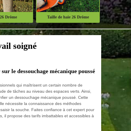
 26 Drôme
Taille de haie 26 Drôme
Abattage d'
ail soigné
ir sur le dessouchage mécanique poussé
sionnels qui maîtrisent un certain nombre de
ude de tâches au niveau des espaces verts. Ainsi,
 confier un dessouchage mécanique poussé. Cette
elle nécessite la connaissance des méthodes
 saisir la souche. Faites confiance à cet expert pour
s, il propose des tarifs imbattables et accessibles à