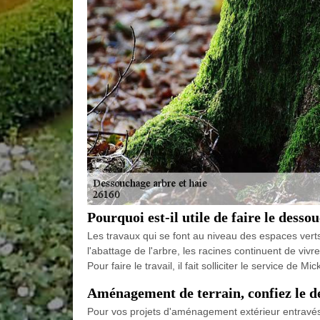
Pourquoi est-il utile de faire le dess
Les travaux qui se font au niveau des espaces verts s
l'abattage de l'arbre, les racines continuent de vivre
Pour faire le travail, il fait solliciter le service 
Aménagement de terrain, confiez le d
Pour vos projets d'aménagement extérieur entravés 