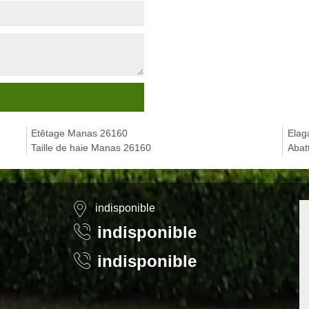
Etêtage Manas 26160
Elag
Taille de haie Manas 26160
Abat
indisponible
indisponible
indisponible