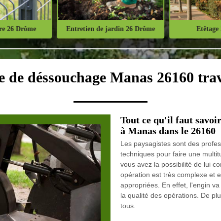
ure 26 Drôme
Entretien de jardin 26 Drôme
Etêtage
e de déssouchage Manas 26160 trav
Tout ce qu'il faut savo
à Manas dans le 26160
Les paysagistes sont des profes
techniques pour faire une multit
vous avez la possibilité de lui
opération est très complexe et 
appropriées. En effet, l'engin va
la qualité des opérations. De plu
tous.