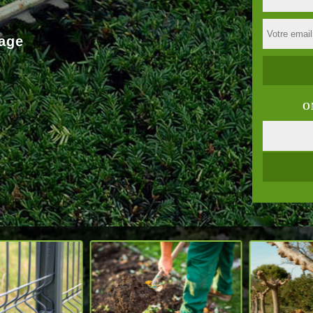
age
O