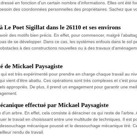
 dressé en fonction d'un certain nombre d'informations. Elles ont été fourn
si besoin des coordonnées personnelles des propriétaires. Sachez que 
à Le Poet Sigillat dans le 26110 et ses environs
oir des motifs bien précis. En effet, pour commencer, malgré l'abattage 
 pas de se développer. Dans ce cas, les systèmes enfouis dans le sol pe
obstacles à des constructions nouvelles ou à des travaux d'aménageme
té de Mickael Paysagiste
 qui est très expérimenté pour prendre en charge chaque travail au niv
 vient d'être abattu. Ces opérations sont très complexes et c'est pour 
els appropriés. De plus, il prend un engagement pour garantir une meille
gagement.
mécanique effectué par Mickael Paysagiste
un arbre. En effet, cela consiste à déraciner ce qui reste de l'arbre. Ai
er le travail en choisissant entre une multitude de techniques. Il est 
le dessouchage mécanique poussé et le dessouchage mécanique tiré. C
illeur rendu de travail.