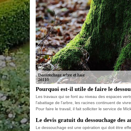
Pourquoi est-il utile de faire le dess
Les travaux qui se font au niveau des espaces verts s
l'abattage de l'arbre, les racines continuent de vivre
Pour faire le travail, il fait solliciter le service 
Le devis gratuit du dessouchage des a
Le dessouchage est une opération qui doit être effec