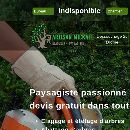
indisponible
Bureau
Chantier
Déssouchage 26
Drôme
Paysagiste passionné
devis gratuit dans tout
Elagage et étêtage d'arbres
Abattage d'arbres