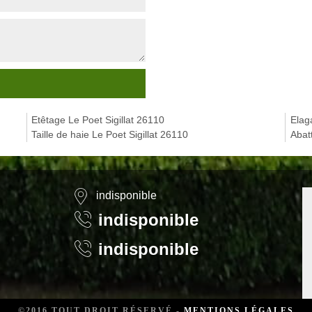
Etêtage Le Poet Sigillat 26110
Elag
Taille de haie Le Poet Sigillat 26110
Abat
indisponible
indisponible
indisponible
©2016 TOUT DROIT RÉSERVÉ -
MENTIONS LÉGALES