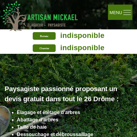
MENU
indisponible
Bureau
indisponible
Chantier
Paysagiste passionné proposant un
devis gratuit dans tout le 26 Drôme :
Elagage et étêtage d'arbres
Abattage d'arbres
Taille de haie
Dessouchage et débroussaillage