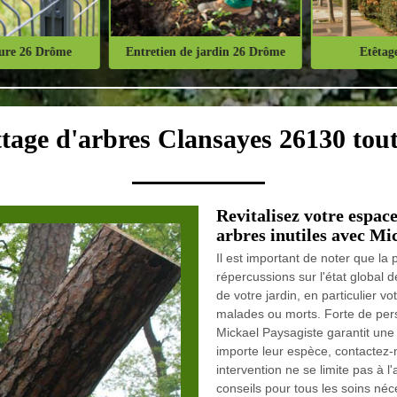
ure 26 Drôme
Entretien de jardin 26 Drôme
Etêtage
attage d'arbres Clansayes 26130 tou
Revitalisez votre espac
arbres inutiles avec Mi
Il est important de noter que l
répercussions sur l'état global 
de votre jardin, en particulier v
malades ou morts. Forte de pers
Mickael Paysagiste garantit une
importe leur espèce, contactez-
intervention ne se limite pas à
conseils pour tous les soins néc