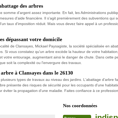
'abattage des arbres
e somme d'argent assez importante. En fait, les Administrations publique
des mesures d'aide financière. Il s'agit premièrement des subventions qui
ion d'un taux d'imposition réduit. Mais vous devez faire appel à un prof
es dépassant votre domicile
lité de Clansayes, Mickael Paysagiste, la société spécialisée en abatt
 Si vous constatez qu'un arbre excède la hauteur de votre habitation, 
é et votre entourage, augmentant ainsi le danger de chute. Dans cette 
que soit la complexité ou l'envergure des travaux.
n arbre à Clansayes dans le 26130
er plusieurs types de travaux au niveau des jardins. L'abattage d'arbr
ar l'arbre présente des risques de sécurité pour les occupants d'une habit
our éviter la propagation d'une maladie. Faites confiance à ce profession
Nos coordonnées
indisp