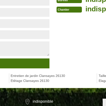
Bureau
indisp
Chantier
Entretien de jardin Clansayes 26130
Tail
Etêtage Clansayes 26130
Elag
indisponible