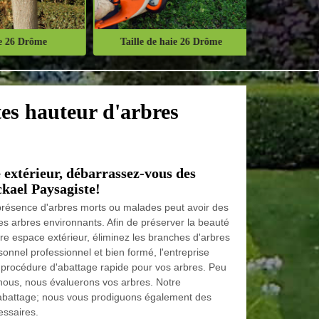
 26 Drôme
Taille de haie 26 Drôme
Abattage d'
tes hauteur d'arbres
e extérieur, débarrassez-vous des
ckael Paysagiste!
a présence d'arbres morts ou malades peut avoir des
des arbres environnants. Afin de préserver la beauté
otre espace extérieur, éliminez les branches d'arbres
onnel professionnel et bien formé, l'entreprise
 procédure d'abattage rapide pour vos arbres. Peu
nous, nous évaluerons vos arbres. Notre
 l'abattage; nous vous prodiguons également des
essaires.