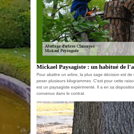
Mickael Paysagiste : un habitué de l'
Pour abattre un arbre, la plus sage décision est de 
peser plusieurs kilogrammes. C'est pour cette raison 
est un paysagiste expérimenté. Il a en sa disposition
convenus dans le contrat.