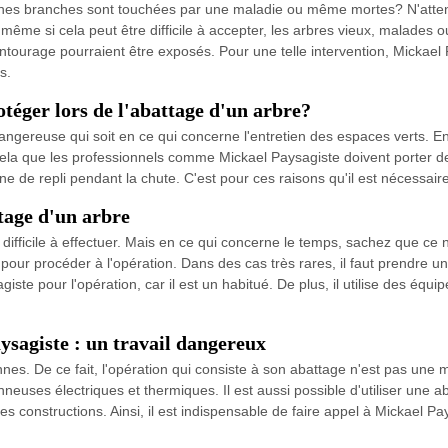
aines branches sont touchées par une maladie ou même mortes? N'atte
 même si cela peut être difficile à accepter, les arbres vieux, malades
entourage pourraient être exposés. Pour une telle intervention, Mickael
s.
rotéger lors de l'abattage d'un arbre?
dangereuse qui soit en ce qui concerne l'entretien des espaces verts. En 
ela que les professionnels comme Mickael Paysagiste doivent porter de
one de repli pendant la chute. C'est pour ces raisons qu'il est nécessair
tage d'un arbre
difficile à effectuer. Mais en ce qui concerne le temps, sachez que ce n'
our procéder à l'opération. Dans des cas très rares, il faut prendre u
ste pour l'opération, car il est un habitué. De plus, il utilise des équ
ysagiste : un travail dangereux
es. De ce fait, l'opération qui consiste à son abattage n'est pas une minc
neuses électriques et thermiques. Il est aussi possible d'utiliser une a
s constructions. Ainsi, il est indispensable de faire appel à Mickael Pay