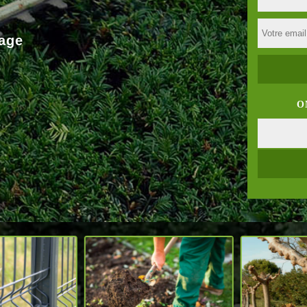
age
O