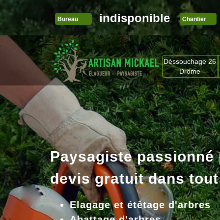
indisponible
Bureau
Chantier
Déssouchage 26
Drôme
Paysagiste passionné
devis gratuit dans tout
Elagage et étêtage d'arbres
Abattage d'arbres