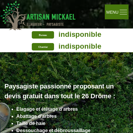
MENU
indisponible
Bureau
indisponible
Chantier
Paysagiste passionné proposant un
devis gratuit dans tout le 26 Drôme :
Elagage et étêtage d'arbres
Abattage d'arbres
Taille de haie
Dessouchage et débroussaillage